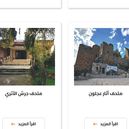
ف آثار عجلون
متحف جرش الأثري
قرأ المزيد
اقرأ المزيد