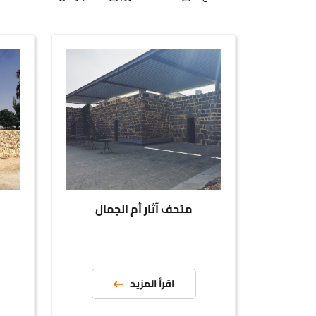
متحف آثار أم الجمال
متح
اقرأ المزيد
ا