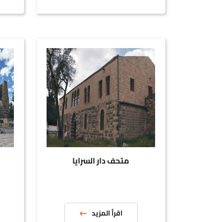
متحف دار السرايا
متح
اقرأ المزيد
ا