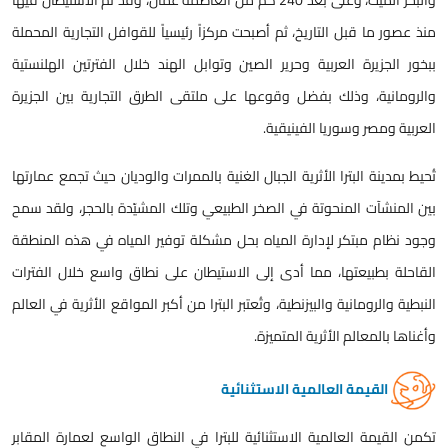
والبحر الميت، وعلى بعد 240 كم من العاصمة عمّان، وقد تم الاستيطان فيها
منذ عصور ما قبل التاريخ، ثم أصبحت مركزاً رئيسياً للقوافل التجارية المحملة
ببخور الجزيرة العربية وحرير الصين وتوابل الهند خلال الفترتين الهلنستية
والرومانية، وذلك بفضل وقوعها على ملتقى الطرق التجارية بين الجزيرة
العربية ومصر وسوريا الفينيقية.
تُحيط بمدينة البترا الأثرية الجبال الغنية بالممرات والوديان حيث تجمع عمارتها
بين المنشآت المنحوتة في الصخر الطبيعي وتلك المشيّدة بالحجر، ولقد سمح
وجود نظام مبتكر لإدارة المياه بحل مشكلة توفير المياه في هذه المنطقة
القاحلة بطبيعتها، مما أدى إلى الاستيطان على نطاق واسع خلال الفترات
النبطية والرومانية والبيزنطية، وتُعتبر البترا من أكبر المواقع الأثرية في العالم
وأغناها بالمعالم الأثرية المتميزة.
القيمة العالمية الاستثنائية
تكمن القيمة العالمية الاستثنائية للبترا في النطاق الواسع لعمارة المقابر