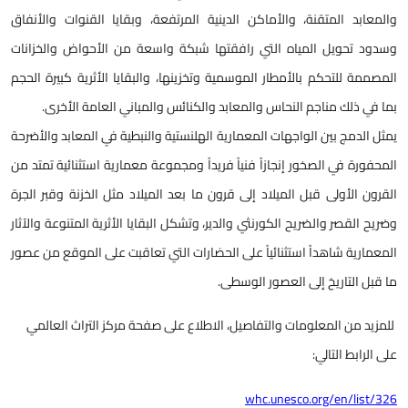
والمعابد المتقنة، والأماكن الدينية المرتفعة، وبقايا القنوات والأنفاق
وسدود تحويل المياه التي رافقتها شبكة واسعة من الأحواض والخزانات
المصممة للتحكم بالأمطار الموسمية وتخزينها، والبقايا الأثرية كبيرة الحجم
بما في ذلك مناجم النحاس والمعابد والكنائس والمباني العامة الأخرى.
يمثل الدمج بين الواجهات المعمارية الهلنستية والنبطية في المعابد والأضرحة
المحفورة في الصخور إنجازاً فنياً فريداً ومجموعة معمارية استثنائية تمتد من
القرون الأولى قبل الميلاد إلى قرون ما بعد الميلاد مثل الخزنة وقبر الجرة
وضريح القصر والضريح الكورنثي والدير، وتشكل البقايا الأثرية المتنوعة والآثار
المعمارية شاهداً استثنائياً على الحضارات التي تعاقبت على الموقع من عصور
ما قبل التاريخ إلى العصور الوسطى.
للمزيد من المعلومات والتفاصيل، الاطلاع على صفحة مركز التراث العالمي
على الرابط التالي:
whc.unesco.org/en/list/326