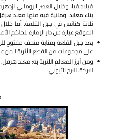
فيلادلفيا، وخلال العصر الروماني ازدهرت ف
بناء معابد رومانية فيه منها معبد هرقل. وعند
ثلاثة كنائس في جبل القلعة. أما خلال الفت
الموقع عبارة عن دار الإمارة للحاكم الأموي فق
يعد جبل القلعة بمثابة متحف مفتوح للزائر، مع
على مجموعات من القطع الأثرية المهمة.
ومن أبرز المعالم الأثرية به: معبد هرقل، الكن
البركة، البرج الأيوبي.
صور مو