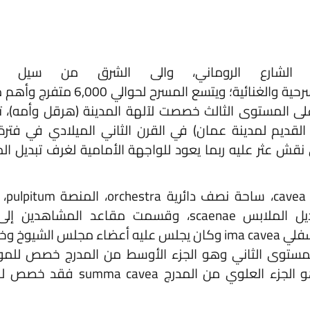
ارع الروماني، والى الشرق من سيل عمان،
للعروض المسرحية والغنائية؛ ويتسع المسرح لحوالي 6,000 متفرج وأهم ما ي
مستوى الثالث خصصت لآلهة المدينة (هرقل وأمه)، تم بناء
يم لمدينة عمان) في القرن الثاني الميلادي في فترة حكم
 عثر عليه ربما يعود للواجهة الأمامية لغرف تبديل الملابس
يتكون المسرح من مقاعد المشاهدين cavea، ساحة نصف دائرية orchestra، المنصة itum
الجمهور aditus maximus، وغرف تبديل الملابس scaenae، وقسمت مقاعد المشاهدين إلى ثلاث
مستويات: المستوى الأول وهو الجزء السفلي ima cavea وكان يجلس عليه أعضاء مجلس الشيوخ وخصص
مقاعد الشرف bisellia، المستوى الثاني وهو الجزء الأوسط من المدرج خصص للمواطني
media cavea، أما المستوى الثالث وهو الجزء العلوي من المدرج summa cavea فقد خصص للفق