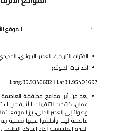
المواقع الأثرية ال
الموقع الأثري: جبل القلع
الفترات التاريخية: العصر (البرونزي، الحديدي، الر
احداثيات الموقع:
Long:35.93486821 Lat31.95401697
يعد من أبرز مواقع محافظة العاصمة وأكثره
عمان، كشفت التنقيبات الأثرية عن استيطان ا
وصولاً إلى العصر الحالي، برز الموقع كمقر لل
عاصمةً لهم وأطلقوا عليها تسمية ربة عمون،
الفترة الهلينستية أعاد الحاكم البطلمي بطل