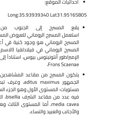
احداثيات الموقع:
Long:35.93939340 Lat31.95165805
يقع المسرح إلى الجنوب من الش
استعمل المسرح
الروماني
المسرح الروماني هو وجود حُنية في أعلى ال
المسرح الروماني في فيلادلفيا (الاسم القد
الإمبراطور أنتونينوس بيوس، استناداً إلى نقش
Frons Scaenae،
فيه عدد من 
والأجانب والعبيد والنساء.