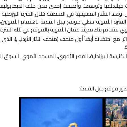
يلادلفيا وتوسعت وأصبحت إحدى مدن حلف الديكابوليس، وتم
 انتشار المسيحية في المنطقة خلال الفترة البيزنطية تم بناء
رة الأموية حظي موقع جبل القلعة باهتمام الأمويين، وكان
د تم بناء مدينة عمان الأموية بالموقع في تلك الفترة.
 احتضانه أيضاً أول متحف (متحف الآثار الأردني)، الذي يحتوي
يسة البيزنطية، القصر الأموي، المسجد الأموي، السوق التجاري،
قع جبل القلعة