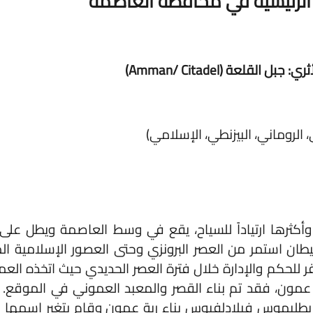
رئيسية في محافظة العاصمة
ة (Amman/ Citadel)
وماني، البيزنطي، الإسلامي)
ا ارتياداً للسياح، يقع في وسط العاصمة ويطل على وسط
ستمر من العصر البرونزي وحتى العصور الإسلامية المتأخرة
حكم والإدارة خلال فترة العصر الحديدي حيث اتخذه العمونيون
 فقد تم بناء القصر والمعبد العموني في الموقع. وخلال
يموس فيلادلفيوس بناء ربة عمون وقام بتغير اسمها لمدينة