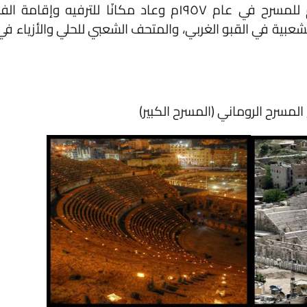
بدأت دائرة الآثار العامة بأعمال الترميم للمسرح في عام ١٩٥٧م وعاد مكانًا للترفيه وإقامة الفعالي
في القبو الغربي، والمتحف الشعبي للحلي والأزياء في القبو
الروماني (المسرح الكبير)