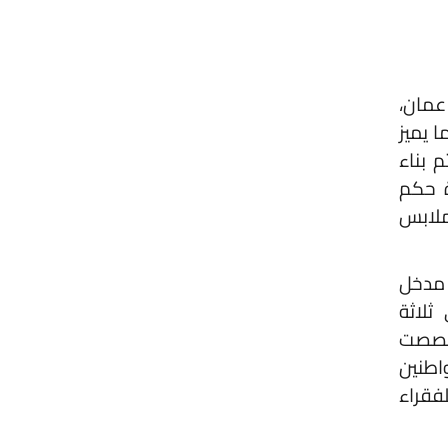
ميز
pulp، مدخل
ة
ت
ن
راء