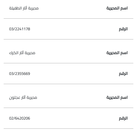
مديرية آثار الطفيلة
03/2241178
مديرية آثار الكرك
03/2355669
مديرية آثار عجلون
02/6420206