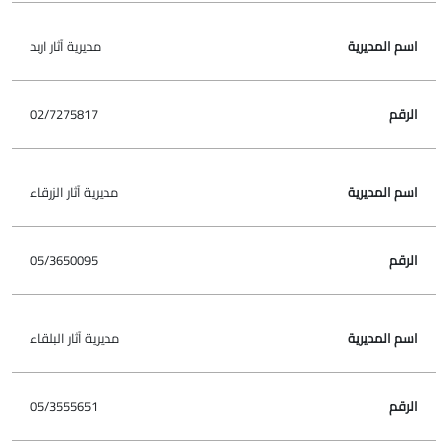
مديرية آثار اربد
02/7275817
مديرية آثار الزرقاء
05/3650095
مديرية آثار البلقاء
05/3555651